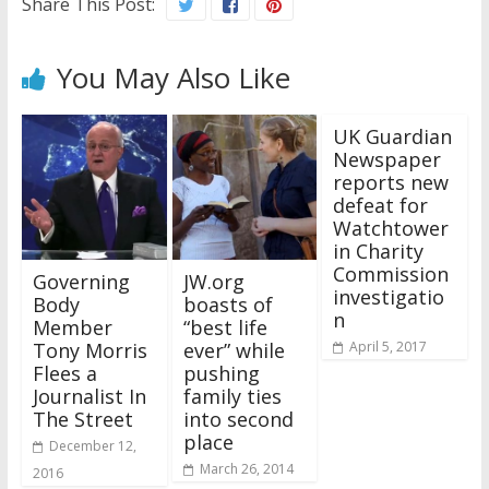
Share This Post:
You May Also Like
UK Guardian
Newspaper
reports new
defeat for
Watchtower
in Charity
Commission
Governing
JW.org
investigatio
Body
boasts of
n
Member
“best life
Tony Morris
ever” while
April 5, 2017
Flees a
pushing
Journalist In
family ties
The Street
into second
place
December 12,
March 26, 2014
2016