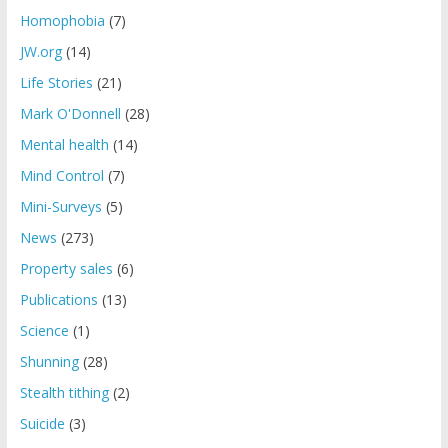
Homophobia
(7)
JW.org
(14)
Life Stories
(21)
Mark O'Donnell
(28)
Mental health
(14)
Mind Control
(7)
Mini-Surveys
(5)
News
(273)
Property sales
(6)
Publications
(13)
Science
(1)
Shunning
(28)
Stealth tithing
(2)
Suicide
(3)