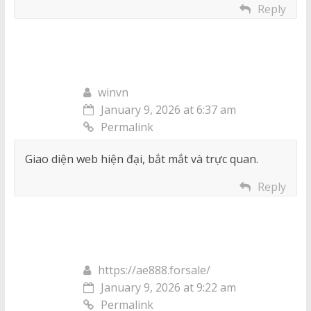
Reply
winvn
January 9, 2026 at 6:37 am
Permalink
Giao diện web hiện đại, bắt mắt và trực quan.
Reply
https://ae888.forsale/
January 9, 2026 at 9:22 am
Permalink