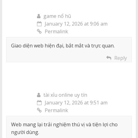
game nổ hũ
January 12, 2026 at 9:06 am
Permalink
Giao diện web hiện đại, bắt mắt và trực quan.
Reply
tài xỉu online uy tín
January 12, 2026 at 9:51 am
Permalink
Web mang lại trải nghiệm thú vị và tiện lợi cho
người dùng.