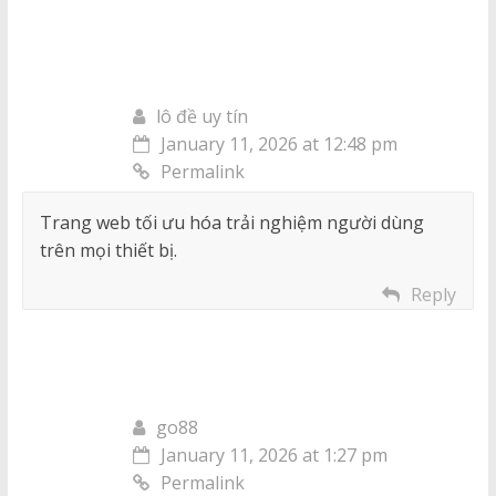
lô đề uy tín
January 11, 2026 at 12:48 pm
Permalink
Trang web tối ưu hóa trải nghiệm người dùng
trên mọi thiết bị.
Reply
go88
January 11, 2026 at 1:27 pm
Permalink