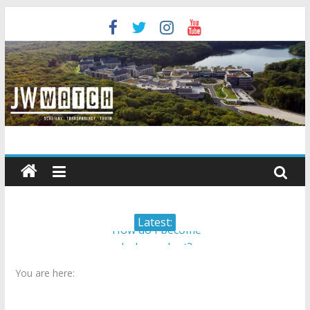
Skip
to
content
JW
Watch
Scrutiny.
Latest:
Transparency.
How do I become
Truth.
Independent?
You are here:
Child Abuse Records Reveal
Extensive Data Collection by
Jehovah’s Witnesses