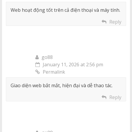
Web hoạt động tốt trên cả điện thoại và máy tính.
Reply
go88
January 11, 2026 at 2:56 pm
Permalink
Giao diện web bắt mắt, hiện đại và dễ thao tác.
Reply