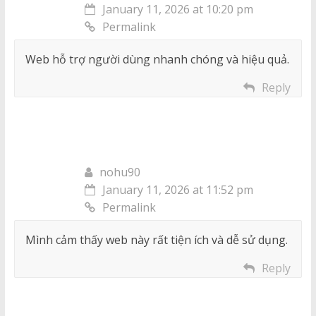
January 11, 2026 at 10:20 pm
Permalink
Web hỗ trợ người dùng nhanh chóng và hiệu quả.
Reply
nohu90
January 11, 2026 at 11:52 pm
Permalink
Mình cảm thấy web này rất tiện ích và dễ sử dụng.
Reply