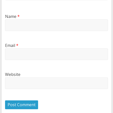
Name
*
Email
*
Website