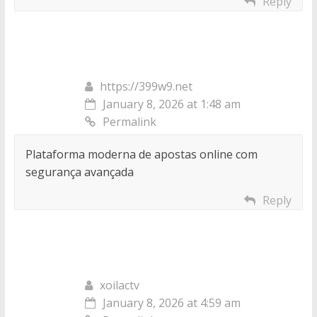
Reply
https://399w9.net
January 8, 2026 at 1:48 am
Permalink
Plataforma moderna de apostas online com
segurança avançada
Reply
xoilactv
January 8, 2026 at 4:59 am