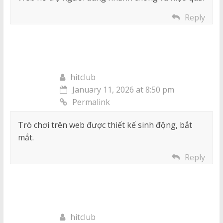
Reply
hitclub
January 11, 2026 at 8:50 pm
Permalink
Trò chơi trên web được thiết kế sinh động, bắt
mắt.
Reply
hitclub