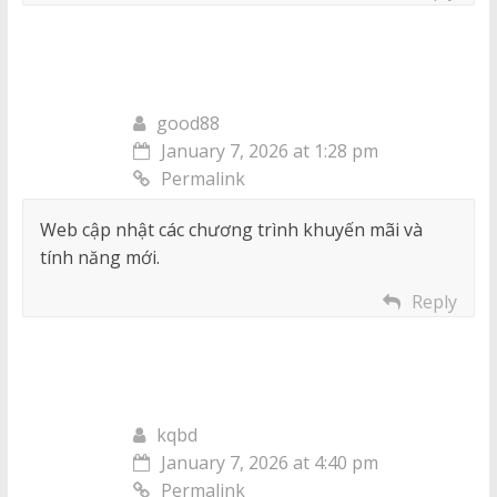
good88
January 7, 2026 at 1:28 pm
Permalink
Web cập nhật các chương trình khuyến mãi và
tính năng mới.
Reply
kqbd
January 7, 2026 at 4:40 pm
Permalink