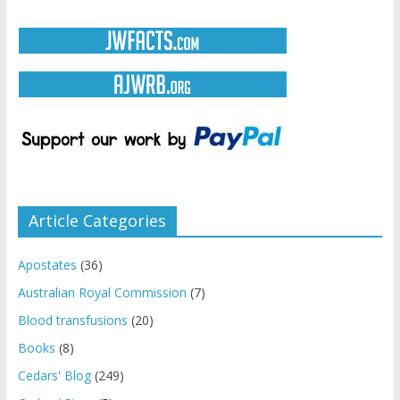
Article Categories
Apostates
(36)
Australian Royal Commission
(7)
Blood transfusions
(20)
Books
(8)
Cedars' Blog
(249)