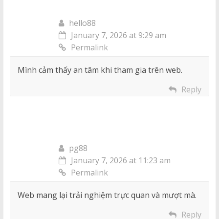
hello88
January 7, 2026 at 9:29 am
Permalink
Mình cảm thấy an tâm khi tham gia trên web.
Reply
pg88
January 7, 2026 at 11:23 am
Permalink
Web mang lại trải nghiệm trực quan và mượt mà.
Reply