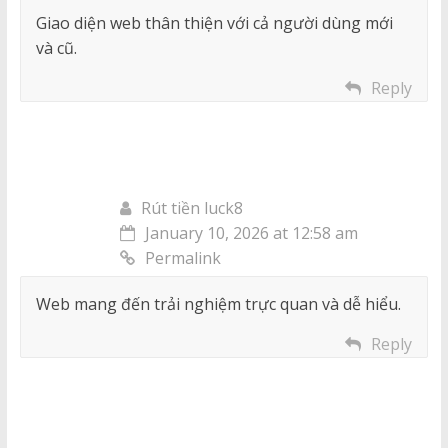
Giao diện web thân thiện với cả người dùng mới
và cũ.
Reply
Rút tiền luck8
January 10, 2026 at 12:58 am
Permalink
Web mang đến trải nghiệm trực quan và dễ hiểu.
Reply