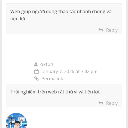
Web giúp người dùng thao tác nhanh chóng và
tiện lợi.
Reply
okfun
January 7, 2026 at 7:42 pm
Permalink
Trải nghiệm trên web rất thú vị và tiện lợi.
Reply