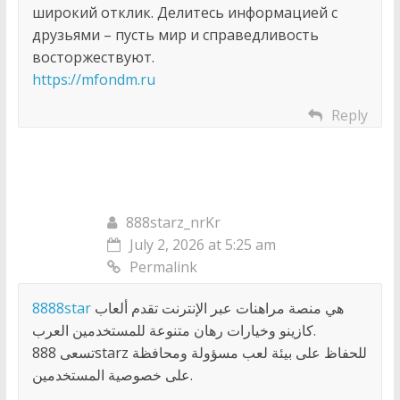
широкий отклик. Делитесь информацией с
друзьями – пусть мир и справедливость
восторжествуют.
https://mfondm.ru
Reply
888starz_nrKr
July 2, 2026 at 5:25 am
Permalink
8888star
هي منصة مراهنات عبر الإنترنت تقدم ألعاب
كازينو وخيارات رهان متنوعة للمستخدمين العرب.
تسعى 888starz للحفاظ على بيئة لعب مسؤولة ومحافظة
على خصوصية المستخدمين.