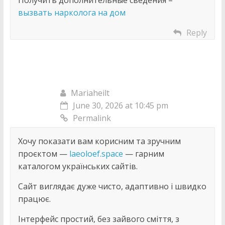
Получить дополнительные сведения –
вызвать нарколога на дом
Reply
Mariaheilt
June 30, 2026 at 10:45 pm
Permalink
Хочу показати вам корисним та зручним
проєктом —
laeoloef.space
— гарним
каталогом українських сайтів.
Сайт виглядає дуже чисто, адаптивно і швидко
працює.
Інтерфейс простий, без зайвого сміття, з