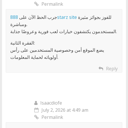
Permalink
جرب الحظ الآن على
888starz site
للفوز بجوائز مثيرة
ومباشرة.
المستخدمون يكتشفون خيارات لعب فورية وعروضًا جذابة.
الفقرة الثانية:
يضع الموقع أمن وخصوصية المستخدمين على رأس
أولوياته لحماية المعلومات.
Reply
Isaacdiofe
July 2, 2026 at 4:49 am
Permalink