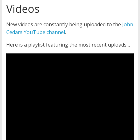
Jehovah’s Witnesses and the
Videos
United Nations – 20 Years
Later
New videos are constantly being uploaded to the
John
Watchtower Defies Court
Cedars YouTube channel
.
Order; Montana Judge Fines
and Sanctions Jehovah’s
Here is a playlist featuring the most recent uploads…
Witnesses
Marking – a loving provision?