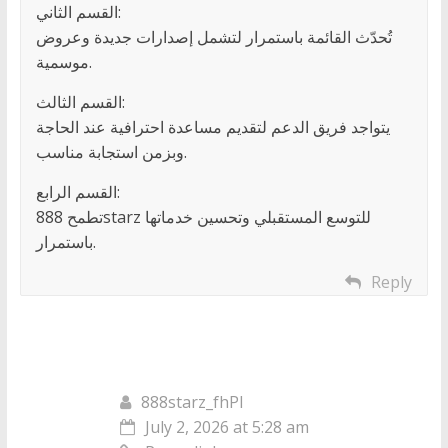
القسم الثاني:
تُحدّث القائمة باستمرار لتشمل إصدارات جديدة وعروض
موسمية.
القسم الثالث:
يتواجد فريق الدعم لتقديم مساعدة احترافية عند الحاجة
وبزمن استجابة مناسب.
القسم الرابع:
تطمح 888starz للتوسع المستقبلي وتحسين خدماتها
باستمرار.
Reply
888starz_fhPl
July 2, 2026 at 5:28 am